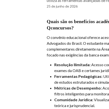
utiliza as ferramentas avançadas de r
25 de junho de 2026
Quais são os benefícios aca
Qconcursos?
O convênio educacional oferece acess
Advogados do Brasil. O estudante ma
complementares diretamente na Área d
focado nas exigências da banca exam
Resolução Ilimitada:
 Acesso co
exames da OAB e certames jurídi
Ferramentas Pedagógicas:
 Ut
de estudos estruturados e simula
Métricas de Desempenho:
 Aco
filtros inteligentes para monitor
Comunidade Jurídica:
 Visualiz
teórica e jurisprudencial.