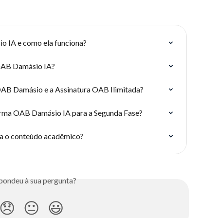
o IA e como ela funciona?
 OAB Damásio IA?
 OAB Damásio e a Assinatura OAB Ilimitada?
orma OAB Damásio IA para a Segunda Fase?
a o conteúdo acadêmico?
pondeu à sua pergunta?
😞
😐
😃